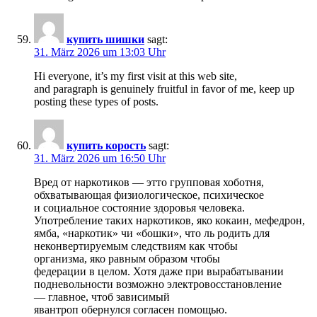
купить шишки
sagt:
31. März 2026 um 13:03 Uhr
Hi everyone, it’s my first visit at this web site,
and paragraph is genuinely fruitful in favor of me, keep up
posting these types of posts.
купить корость
sagt:
31. März 2026 um 16:50 Uhr
Вред от наркотиков — этто групповая хоботня,
обхватывающая физиологическое, психическое
и социальное состояние здоровья человека.
Употребление таких наркотиков, яко кокаин, мефедрон,
ямба, «наркотик» чи «бошки», что ль родить для
неконвертируемым следствиям как чтобы
организма, яко равным образом чтобы
федерации в целом. Хотя даже при вырабатывании
подневольности возможно электровосстановление
— главное, чтоб зависимый
явантроп обернулся согласен помощью.