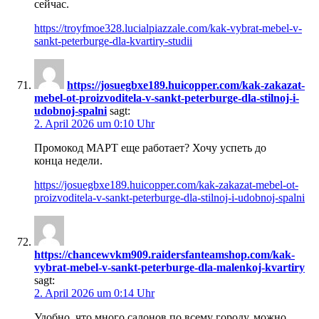
сейчас.
https://troyfmoe328.lucialpiazzale.com/kak-vybrat-mebel-v-
sankt-peterburge-dla-kvartiry-studii
https://josuegbxe189.huicopper.com/kak-zakazat-
mebel-ot-proizvoditela-v-sankt-peterburge-dla-stilnoj-i-
udobnoj-spalni
sagt:
2. April 2026 um 0:10 Uhr
Промокод МАРТ еще работает? Хочу успеть до
конца недели.
https://josuegbxe189.huicopper.com/kak-zakazat-mebel-ot-
proizvoditela-v-sankt-peterburge-dla-stilnoj-i-udobnoj-spalni
https://chancewvkm909.raidersfanteamshop.com/kak-
vybrat-mebel-v-sankt-peterburge-dla-malenkoj-kvartiry
sagt:
2. April 2026 um 0:14 Uhr
Удобно, что много салонов по всему городу, можно