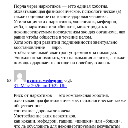
Порча через наркотиков — этто единая хоботня,
обхватывающая физиологическое, психологическое (а)
также социальное состояние здоровья человека.
Утилизация эких наркотиков, яко снежок, мефедрон,
ямба, «наркотик» или «бошки», может родить к
неконвертируемым последствиям яко для организма, яко
равно чтобы общества в течение целом.
Хотя хоть при развитии подчиненности эвентуально
восстановление — ядро,
чтобы зависимый явантроп устремился за помощью.
Эпохально запоминать, что наркомания лечится, а также
помощь одаривает шансище на новейшую жизнь.
купить мефедрон
sagt:
31. März 2026 um 19:22 Uhr
Риск от наркотиков — это комплексная хоботня,
охватывающая физиологическое, психологическое также
общественное
состояние здоровья человека.
Употребление эких наркотиков,
как кокаин, мефедрон, гашиш, «шишки» или «бошки»,
что ль обусловить для неконвертируемым результатам