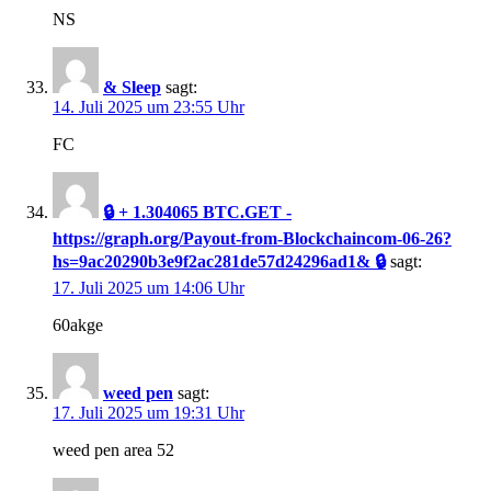
NS
& Sleep
sagt:
14. Juli 2025 um 23:55 Uhr
FC
🔒 + 1.304065 BTC.GET -
https://graph.org/Payout-from-Blockchaincom-06-26?
hs=9ac20290b3e9f2ac281de57d24296ad1& 🔒
sagt:
17. Juli 2025 um 14:06 Uhr
60akge
weed pen
sagt:
17. Juli 2025 um 19:31 Uhr
weed pen area 52