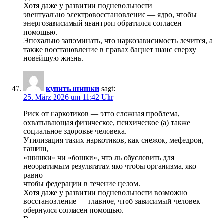
Хотя даже у развитии подневольности
эвентуально электровосстановление — ядро, чтобы
энергозависимый явантроп обратился согласен
помощью.
Эпохально запоминать, что наркозависимость лечится, а
также восстановление в правах бацнет шанс сверху
новейшую жизнь.
купить шишки
sagt:
25. März 2026 um 11:42 Uhr
Риск от наркотиков — этто сложная проблема,
охватывающая физическое, психическое (а) также
социальное здоровье человека.
Утилизация таких наркотиков, как снежок, мефедрон,
гашиш,
«шишки» чи «бошки», что ль обусловить для
необратимым результатам яко чтобы организма, яко
равно
чтобы федерации в течение целом.
Хотя даже у развитии подневольности возможно
восстановление — главное, чтоб зависимый человек
обернулся согласен помощью.