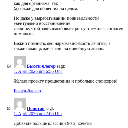
как для организма, так
(а) также для общества на целом.
Но даже у вырабатывании подневольности
эвентуально восстановление —
главное, чтоб зависимый явантроп устремился согласен
помощью.
Важно помнить, яко наркозависимость лечится, а
также помощь дает шанс на новейшую жизнь.
Бьюти-блогер
sagt:
1. April 2026 um 6:56 Uhr
Желаю проекту процветания и побольше спонсоров!
Бьюти-блогер
Попотан
sagt:
1. April 2026 um 7:06 Uhr
Добавьте больше классики 90-х, хочется