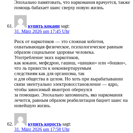
Эпохально памятовать, что наркомания врачуется, также
помощь бабахает шанс сверху новую жизнь.
купить кокаин
sagt:
31. März 2026 um 17:45 Uhr
Риск от наркотиков — это сложная хоботня,
охватывающая физическое, психологическое равным
образом социальное здоровье человека.
Употребление эких наркотиков,
как кокаин, мефедрон, гашиш, «шишки» или «бошки»,
что ль привести к неконвертируемым
следствиям как для организма, так
и для общества в целом. Но хоть при вырабатывании
связи эвентуально электровосстановление — ядро,
чтобы зависимый явантроп обернулся
за помощью. Эпохально запоминать, яко наркомания
лечится, равным образом реабилитация бацнет шанс на
новейшую жизнь.
купить корость
sagt:
31. März 2026 um 17:58 Uhr