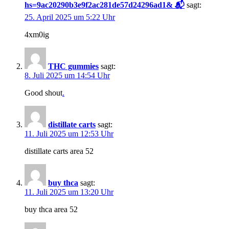
hs=9ac20290b3e9f2ac281de57d24296ad1& 📬
sagt:
25. April 2025 um 5:22 Uhr
4xm0ig
THC gummies
sagt:
8. Juli 2025 um 14:54 Uhr
Good shout
.
distillate carts
sagt:
11. Juli 2025 um 12:53 Uhr
distillate carts area 52
buy thca
sagt:
11. Juli 2025 um 13:20 Uhr
buy thca area 52