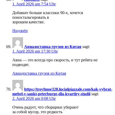
1. April 2026 um 7:54 Uhr
Добавьте больше классики 90-х, хочется
поностальгировать в
хорошем качестве.
Нидзиён
Авиадоставка грузов из Китая
sagt:
1. April 2026 um 17:30 Uhr
Авиа — это всегда про скорость, и тут ребята не
подводят.
Авиадоставка грузов из Китая
https://troyfmoe328.lucialpiazzale.com/kak-vybrat-
mebel-v-sankt-peterburge-dla-kvartiry-studii
sagt:
2. April 2026 um 0:08 Uhr
Очень радует, что сборщики убирают
за собой мусор, это редкость