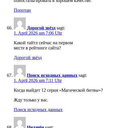
поностальгировать в хорошем качестве.
Попотан
Дорогой звёзд
sagt:
1. April 2026 um 7:06 Uhr
Какой тайтл сейчас на первом
месте в рейтинге сайта?
Дорогой звёзд
Поиск исходных данных
sagt:
1. April 2026 um 7:11 Uhr
Когда выйдет 12 серия «Магической битвы»?
Жду только у вас.
Поиск исходных данных
Нидзиён
sagt: