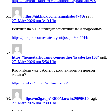
https://magnoliastandard.com/author/maynardsaul293/
https://git.hi6k.com/hannahsbu47486
sagt:
27. März 2026 um 3:19 Uhr
Рейтинг на VC выглядит объективным и подробным
https://proopio.com/estate_agent/joseph7604444/
https://homestarhousing.com/author/lizastorkey108/
sagt:
27. März 2026 um 5:54 Uhr
Кто-нибудь уже работал с компаниями из первой
тройки?
https://icwf.ca/author/wjjfrancisco8/
https://m2g.top:13000/darwin29090810
sagt:
27. März 2026 um 7:30 Uhr