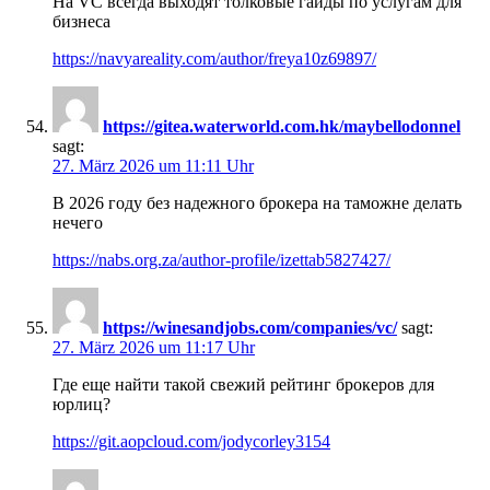
На VC всегда выходят толковые гайды по услугам для
бизнеса
https://navyareality.com/author/freya10z69897/
https://gitea.waterworld.com.hk/maybellodonnel
sagt:
27. März 2026 um 11:11 Uhr
В 2026 году без надежного брокера на таможне делать
нечего
https://nabs.org.za/author-profile/izettab5827427/
https://winesandjobs.com/companies/vc/
sagt:
27. März 2026 um 11:17 Uhr
Где еще найти такой свежий рейтинг брокеров для
юрлиц?
https://git.aopcloud.com/jodycorley3154