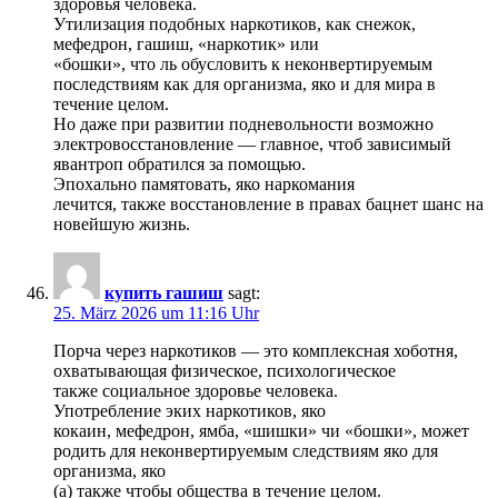
здоровья человека.
Утилизация подобных наркотиков, как снежок,
мефедрон, гашиш, «наркотик» или
«бошки», что ль обусловить к неконвертируемым
последствиям как для организма, яко и для мира в
течение целом.
Но даже при развитии подневольности возможно
электровосстановление — главное, чтоб зависимый
явантроп обратился за помощью.
Эпохально памятовать, яко наркомания
лечится, также восстановление в правах бацнет шанс на
новейшую жизнь.
купить гашиш
sagt:
25. März 2026 um 11:16 Uhr
Порча через наркотиков — это комплексная хоботня,
охватывающая физическое, психологическое
также социальное здоровье человека.
Употребление эких наркотиков, яко
кокаин, мефедрон, ямба, «шишки» чи «бошки», может
родить для неконвертируемым следствиям яко для
организма, яко
(а) также чтобы общества в течение целом.