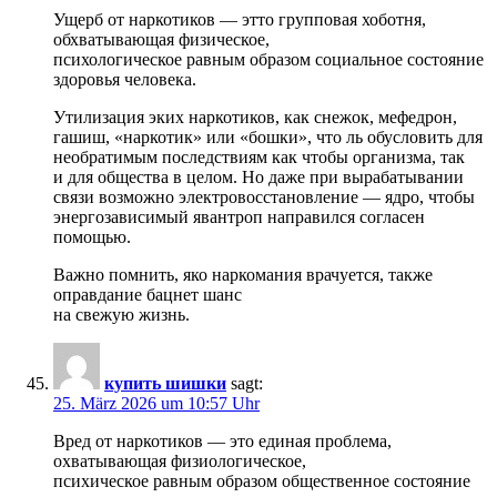
Ущерб от наркотиков — этто групповая хоботня,
обхватывающая физическое,
психологическое равным образом социальное состояние
здоровья человека.
Утилизация эких наркотиков, как снежок, мефедрон,
гашиш, «наркотик» или «бошки», что ль обусловить для
необратимым последствиям как чтобы организма, так
и для общества в целом. Но даже при вырабатывании
связи возможно электровосстановление — ядро, чтобы
энергозависимый явантроп направился согласен
помощью.
Важно помнить, яко наркомания врачуется, также
оправдание бацнет шанс
на свежую жизнь.
купить шишки
sagt:
25. März 2026 um 10:57 Uhr
Вред от наркотиков — это единая проблема,
охватывающая физиологическое,
психическое равным образом общественное состояние