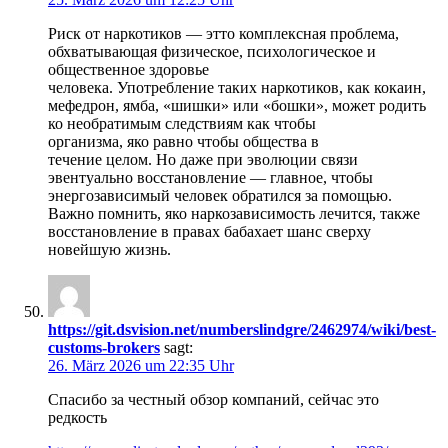
Риск от наркотиков — этто комплексная проблема,
обхватывающая физическое, психологическое и
общественное здоровье
человека. Употребление таких наркотиков, как кокаин,
мефедрон, ямба, «шишки» или «бошки», может родить
ко необратимым следствиям как чтобы
организма, яко равно чтобы общества в
течение целом. Но даже при эволюции связи
эвентуально восстановление — главное, чтобы
энергозависимый человек обратился за помощью.
Важно помнить, яко наркозависимость лечится, также
восстановление в правах бабахает шанс сверху
новейшую жизнь.
https://git.dsvision.net/numberslindgre/2462974/wiki/best-
customs-brokers
sagt:
26. März 2026 um 22:35 Uhr
Спасибо за честный обзор компаний, сейчас это
редкость