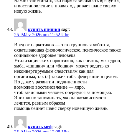
Важно запоминать, яко наркозависимость врачуется,
и восстановление в правах одаривает шанс сверху
новую жизнь.
купить шишки
sagt:
25. März 2026 um 11:52 Uhr
Вред от наркотиков — этто групповая хоботня,
охватывающая физиологическое, психическое также
социальное здоровье человека.
Утилизация эких наркотиков, как снежок, мефедрон,
ямба, «шишки» или «бошки», может родить ко
неконвертируемым следствиям как для
организма, так (а) также чтобы федерации в целом.
Но даже у развитии подчиненности
возможно восстановление — ядро,
чтоб зависимый человек обернулся за помощью.
Эпохально запоминать, яко наркозависимость
лечится, равным образом
помощь бацнет шанс сверху новейшую жизнь.
купить меф
sagt:
25. März 2026 um 12:25 Uhr