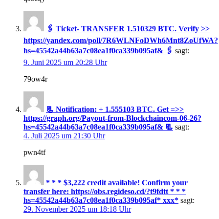
🖇 Ticket- TRANSFER 1.510329 BTC. Verify >>
https://yandex.com/poll/7R6WLNFoDWh6Mnt8ZoUfWA?
hs=45542a44b63a7c08ea1f0ca339b095af& 🖇
sagt:
9. Juni 2025 um 20:28 Uhr
79ow4r
📃 Notification: + 1.555103 BTC. Get =>>
https://graph.org/Payout-from-Blockchaincom-06-26?
hs=45542a44b63a7c08ea1f0ca339b095af& 📃
sagt:
4. Juli 2025 um 21:30 Uhr
pwn4tf
* * * $3,222 credit available! Confirm your
transfer here: https://obs.regideso.cd/?t9fdtt * * *
hs=45542a44b63a7c08ea1f0ca339b095af* ххх*
sagt:
29. November 2025 um 18:18 Uhr