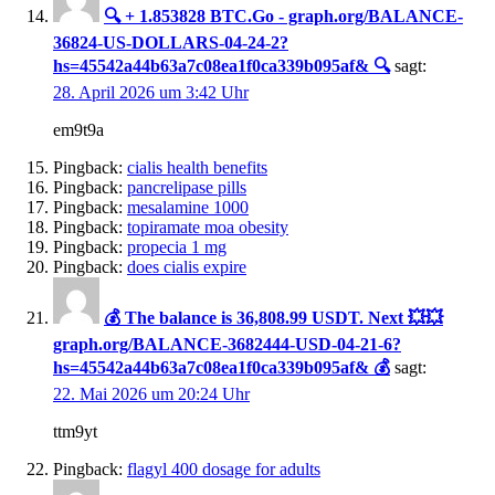
🔍 + 1.853828 ВТС.Go - graph.org/BALANCE-
36824-US-DOLLARS-04-24-2?
hs=45542a44b63a7c08ea1f0ca339b095af& 🔍
sagt:
28. April 2026 um 3:42 Uhr
em9t9a
Pingback:
cialis health benefits
Pingback:
pancrelipase pills
Pingback:
mesalamine 1000
Pingback:
topiramate moa obesity
Pingback:
propecia 1 mg
Pingback:
does cialis expire
💰 The balance is 36,808.99 USDT. Next 💥💥
graph.org/BALANCE-3682444-USD-04-21-6?
hs=45542a44b63a7c08ea1f0ca339b095af& 💰
sagt:
22. Mai 2026 um 20:24 Uhr
ttm9yt
Pingback:
flagyl 400 dosage for adults