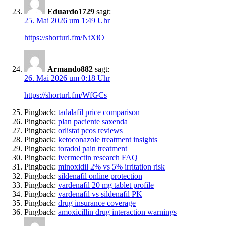
Eduardo1729
sagt:
25. Mai 2026 um 1:49 Uhr
https://shorturl.fm/NtXiO
Armando882
sagt:
26. Mai 2026 um 0:18 Uhr
https://shorturl.fm/WfGCs
Pingback:
tadalafil price comparison
Pingback:
plan paciente saxenda
Pingback:
orlistat pcos reviews
Pingback:
ketoconazole treatment insights
Pingback:
toradol pain treatment
Pingback:
ivermectin research FAQ
Pingback:
minoxidil 2% vs 5% irritation risk
Pingback:
sildenafil online protection
Pingback:
vardenafil 20 mg tablet profile
Pingback:
vardenafil vs sildenafil PK
Pingback:
drug insurance coverage
Pingback:
amoxicillin drug interaction warnings