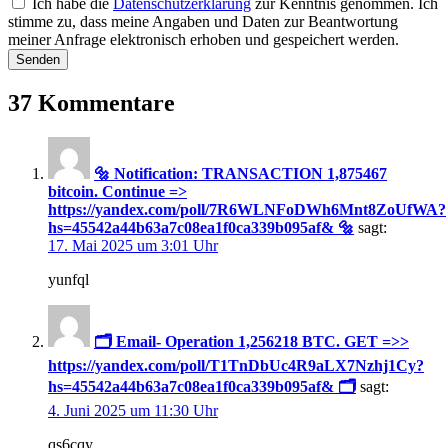
Ich habe die
Datenschutzerklärung
zur Kenntnis genommen. Ich
stimme zu, dass meine Angaben und Daten zur Beantwortung
meiner Anfrage elektronisch erhoben und gespeichert werden.
Senden
37 Kommentare
🔩 Notification: TRANSACTION 1,875467
bitcoin. Continue =>
https://yandex.com/poll/7R6WLNFoDWh6Mnt8ZoUfWA?
hs=45542a44b63a7c08ea1f0ca339b095af& 🔩
sagt:
17. Mai 2025 um 3:01 Uhr
yunfql
🗂 Email- Operation 1,256218 BTC. GET =>>
https://yandex.com/poll/T1TnDbUc4R9aLX7Nzhj1Cy?
hs=45542a44b63a7c08ea1f0ca339b095af& 🗂
sagt:
4. Juni 2025 um 11:30 Uhr
qs6cqy