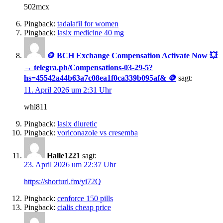
502mcx
Pingback:
tadalafil for women
Pingback:
lasix medicine 40 mg
🪙 BCH Exchange Compensation Activate Now 💥
→ telegra.ph/Compensations-03-29-5?
hs=45542a44b63a7c08ea1f0ca339b095af& 🪙
sagt:
11. April 2026 um 2:31 Uhr
whl811
Pingback:
lasix diuretic
Pingback:
voriconazole vs cresemba
Halle1221
sagt:
23. April 2026 um 22:37 Uhr
https://shorturl.fm/yi72Q
Pingback:
cenforce 150 pills
Pingback:
cialis cheap price